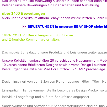
Das unsere Produkte Hochwertig & unsere Kunden sehr zufrieden s
Belegen unsere Bewertungen für Eigenschaften und Ausführung.
über 1400 Bewertungen
allein über die Verkaufplattform "ebay" haben wir die letzten 5 Jahr
>>
BEWERTUNGEN in unserem EBAY SHOP siehe hi
100% POSITIVE Bewertungen - ​mit 5 Sterne
und Erfreuliche Kommentare erhalten.
Das motiviert uns dazu unsere Produkte und Leistungen weiter auszu
Unsere Kollektion umfasst über 20 verschiedene Hausnummern Modelle
10 verschiedene Briefkästen Designs sowie diverse Design Leuchte
Beste Ergebnisse mit einer Mad For Fritzbox ISP LAN Sprechanlage.
Design inspiriert von den Stilen von Retro - Lounge - 60er - 70er - 
Einzigartig! Hier bekommen Sie Ihr besonderes Design Produkt so w
Individuell angefertigt und auf Ihre Bedürfnisse angepasst..
Sonderwünsche und Anfragen für Sonderanfertigungen sind bei uns