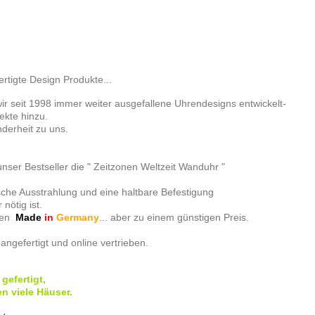
rtigte Design Produkte...
r seit 1998 immer weiter ausgefallene Uhrendesigns entwickelt-
ekte hinzu.
erheit zu uns.
ser Bestseller die " Zeitzonen Weltzeit Wanduhr "
he Ausstrahlung und eine haltbare Befestigung
nötig ist.
eben
Made
in
Germany
... aber zu einem günstigen Preis.
angefertigt und online vertrieben.
gefertigt,
n viele Häuser.