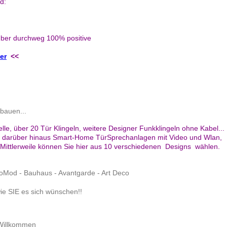
ind:
e über durchweg 100% positive
er
<<
bauen...
, über 20 Tür Klingeln, weitere Designer Funkklingeln ohne Kabel...
n, darüber hinaus Smart-Home TürSprechanlagen mit Video und Wlan,
 Mittlerweile können Sie hier aus 10 verschiedenen Designs wählen.
NeoMod - Bauhaus - Avantgarde - Art Deco
ie SIE es sich wünschen!!
 Willkommen