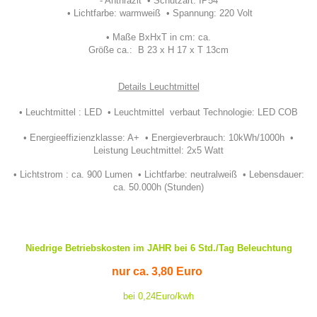
- Anthrazit • Schutzart: IP54
• Lichtfarbe: warmweiß • Spannung: 220 Volt
• Maße BxHxT in cm: ca.
Größe ca.: B 23 x H 17 x T 13cm
Details Leuchtmittel
• Leuchtmittel : LED • Leuchtmittel verbaut Technologie: LED COB
• Energieeffizienzklasse: A+ • Energieverbrauch: 10kWh/1000h •
Leistung Leuchtmittel: 2x5 Watt
• Lichtstrom : ca. 900 Lumen • Lichtfarbe: neutralweiß • Lebensdauer:
ca. 50.000h (Stunden)
Niedrige Betriebskosten im JAHR bei 6 Std./Tag Beleuchtung
nur ca. 3,80 Euro
bei 0,24Euro/kwh