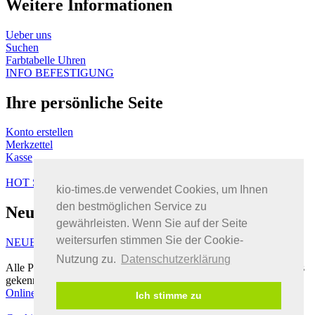
Weitere Informationen
Ueber uns​
Suchen
Farbtabelle Uhren
INFO BEFESTIGUNG
Ihre persönliche Seite
Konto erstellen
Merkzettel
Kasse
HOT SALE %
kio-times.de verwendet Cookies, um Ihnen
den bestmöglichen Service zu
Neu Eingetroffen
gewährleisten. Wenn Sie auf der Seite
weitersurfen stimmen Sie der Cookie-
NEUE ARTIKEL
Nutzung zu.
Datenschutzerklärung
Alle Preise verstehen sich inkl. Mehrwertsteuer, soweit nicht anders
gekennzeichnet.
Onlineshop
by Gambio.de © 2022
Xycons.de
Ich stimme zu