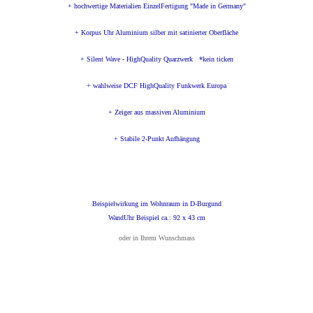
+ hochwertige Materialien EinzelFertigung "Made in Germany"
+ Korpus Uhr Aluminium silber mit satinierter Oberfläche
+ Silent Wave - HighQuality Quarzwerk *kein ticken
+ wahlweise DCF HighQuality Funkwerk Europa
+ Zeiger aus massiven Aluminium
+ Stabile 2-Punkt Aufhängung
Beispielwirkung im Wohnraum in D-Burgund
WandUhr Beispiel ca.: 92 x 43 cm
oder in Ihrem Wunschmass