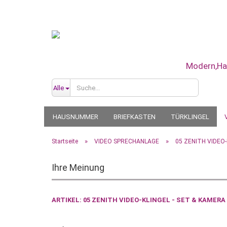
Alle
HAUSNUMMER
BRIEFKASTEN
TÜRKLINGEL
GROSS WANDUHR
RETRO WANDUHR
LOUNGE 
»
»
Startseite
VIDEO SPRECHANLAGE
05 ZENITH VIDEO-
Ihre Meinung
ARTIKEL: 05 ZENITH VIDEO-KLINGEL - SET & KAMERA