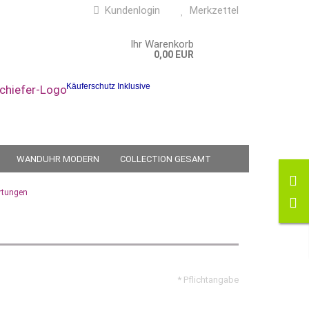
Kundenlogin
Merkzettel
Ihr Warenkorb
0,00 EUR
Käuferschutz Inklusive
WANDUHR MODERN
COLLECTION GESAMT
ÜBER UNS
rtungen
ellen
vergessen?
* Pflichtangabe