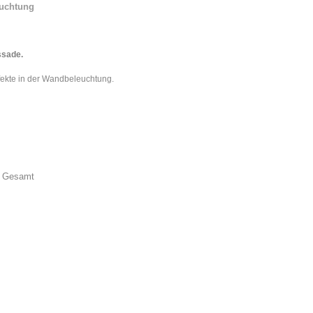
euchtung
ssade.
ffekte in der Wandbeleuchtung.
, Gesamt