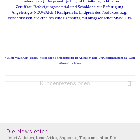
Lieferumfang: Die jeweilige Uhr, inkl. Batterie, Echtheits-
Zertifikat, Befestigungsmaterial und Schablone zur Befestigung.
Angefertigte N
EUWARE!! Kaufpreis ist Endpreis des Produktes, zzgl.
Versandkosten. Sie erhalten eine Rechnung mit ausgewiesener Mwst. 19%
*Silent Wave Kein Ticken: heisst
ohne Sekundenzeiger
ist Alltäglich kein Uhrwerkticken nach ca. 1,5m
Abstand zu hören
Kundenrezensionen
Die Newsletter
liefert Aktionen, Neue Artikel, Angebote, Tipps und Infos. Die