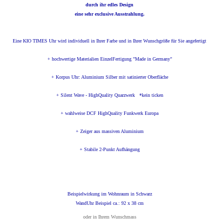
durch ihr edles Design
eine sehr exclusive Ausstrahlung.
Eine KIO TIMES Uhr wird individuell in Ihrer Farbe und in Ihrer Wunschgröße für Sie angefertigt
+ hochwertige Materialien EinzelFertigung "Made in Germany"
+ Korpus Uhr: Aluminium Silber mit satinierter Oberfläche
+ Silent Wave - HighQuality Quarzwerk *kein ticken
+ wahlweise DCF HighQuality Funkwerk Europa
+ Zeiger aus massiven Aluminium
+ Stabile 2-Punkt Aufhängung
Beispielwirkung im Wohnraum in Schwarz
WandUhr Beispiel ca.: 92 x 38 cm
oder in Ihrem Wunschmass